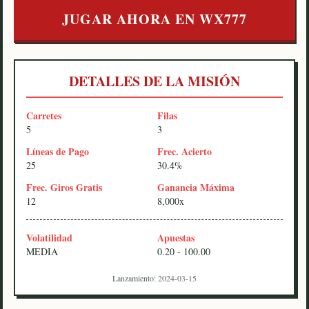
JUGAR AHORA EN WX777
DETALLES DE LA MISIÓN
Carretes
Filas
5
3
Líneas de Pago
Frec. Acierto
25
30.4%
Frec. Giros Gratis
Ganancia Máxima
12
8,000x
Volatilidad
Apuestas
MEDIA
0.20 - 100.00
Lanzamiento: 2024-03-15