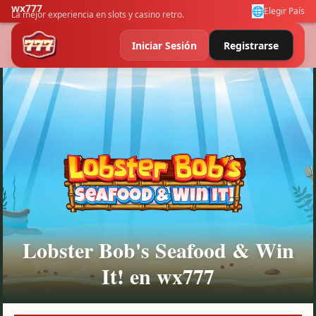
wx777
🌐
Elegir País
La mejor experiencia en slots y casino retro.
Iniciar Sesión
Registrarse
Lobster Bob's Seafood & Win
It! en wx777