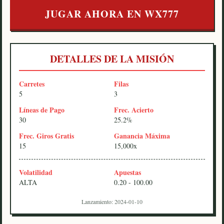
JUGAR AHORA EN WX777
DETALLES DE LA MISIÓN
Carretes
Filas
5
3
Líneas de Pago
Frec. Acierto
30
25.2%
Frec. Giros Gratis
Ganancia Máxima
15
15,000x
Volatilidad
Apuestas
ALTA
0.20 - 100.00
Lanzamiento: 2024-01-10