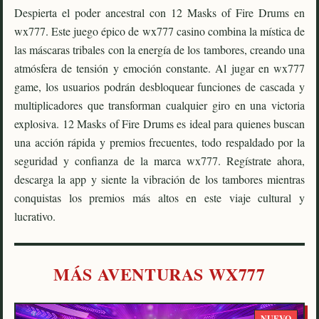
Despierta el poder ancestral con 12 Masks of Fire Drums en
wx777. Este juego épico de wx777 casino combina la mística de
las máscaras tribales con la energía de los tambores, creando una
atmósfera de tensión y emoción constante. Al jugar en wx777
game, los usuarios podrán desbloquear funciones de cascada y
multiplicadores que transforman cualquier giro en una victoria
explosiva. 12 Masks of Fire Drums es ideal para quienes buscan
una acción rápida y premios frecuentes, todo respaldado por la
seguridad y confianza de la marca wx777. Regístrate ahora,
descarga la app y siente la vibración de los tambores mientras
conquistas los premios más altos en este viaje cultural y
lucrativo.
MÁS AVENTURAS WX777
NUEVO